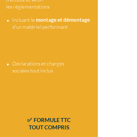
les réglementations
•
Incluant le
montage et démontage
d'un matériel performant
•
Déclarations et charges
sociales tout
inclus
✅ FORMULE TTC
TOUT COMPRIS