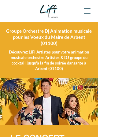
Groupe Orchestre Dj Animation musicale
pour les Voeux du Maire de Arbent
(01100)
Découvrez LiFi Artistes pour votre animation
musicale orchestre Artistes & DJ groupe du
cocktail jusqu'à la fin de soirée dansante à
Arbent (01100)