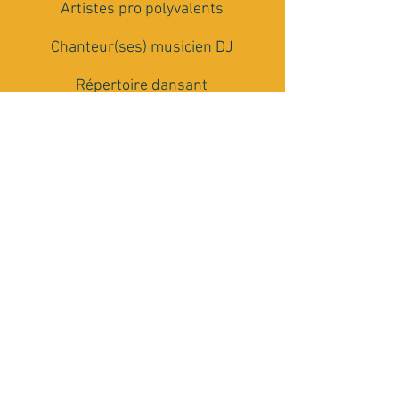
Artistes pro polyvalents
Chanteur(ses) musicien DJ
Répertoire dansant
multi-générationnel
Matériel Son et Lumière
Conseils et accompagnement
Rencontrons nous