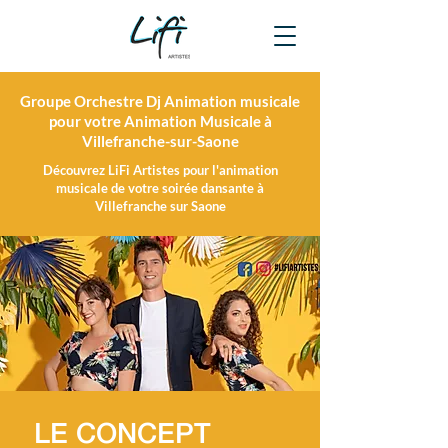
Groupe Orchestre Dj Animation musicale
pour votre Animation Musicale à
Villefranche-sur-Saone
Découvrez LiFi Artistes pour l'animation
musicale de votre soirée dansante à
Villefranche sur Saone
LE CONCEPT