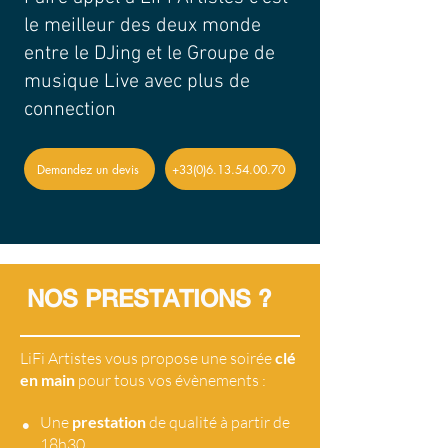
le meilleur des deux monde
entre le DJing et le Groupe de
musique Live avec plus de
connection
Demandez un devis
+33(0)6.13.54.00.70
NOS PRESTATIONS ?
LiFi Artistes vous propose une soirée
clé
en main
pour tous vos évènements :
•
Une
prestation
de qualité à partir de
18h30