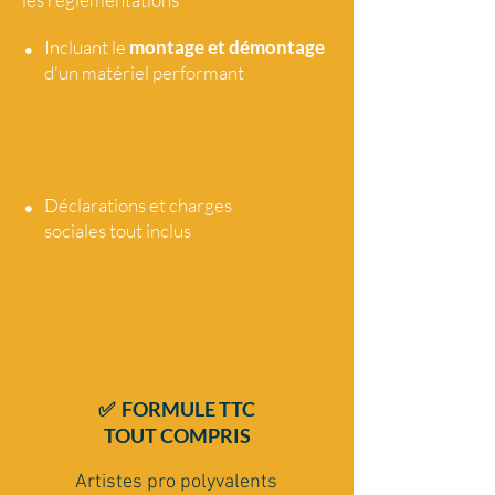
•
Incluant le
montage et démontage
d'un matériel performant
•
Déclarations et charges
sociales tout
inclus
✅ FORMULE TTC
TOUT COMPRIS
Artistes pro polyvalents