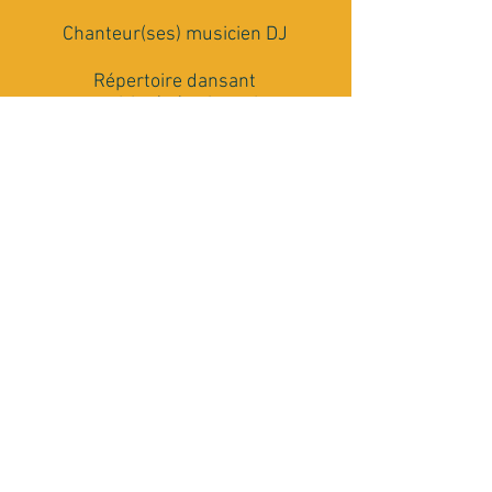
Chanteur(ses) musicien DJ
Répertoire dansant
multi-générationnel
Matériel Son et Lumière
Conseils et accompagnement
Rencontrons nous
J'ai besoin de plus de renseignements