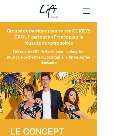
Groupe de musique pour soirée CE KRYS
GROUP partout en France pour la
réussite de votre soirée
Découvrez LiFi Artistes pour l'animation
musicale orchestre du cocktail à la fin de soirée
dansante
LE CONCEPT