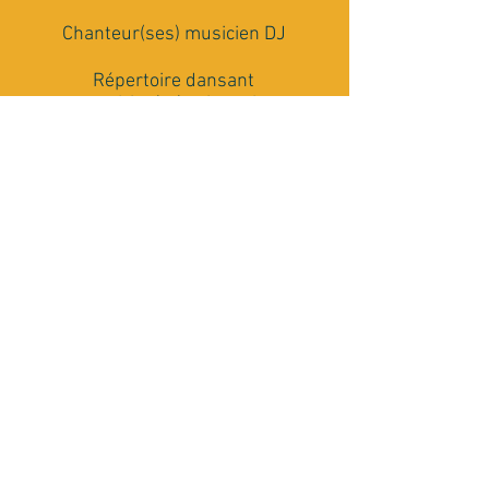
Chanteur(ses) musicien DJ
Répertoire dansant
multi-générationnel
Matériel Son et Lumière
Conseils et accompagnement
Rencontrons nous
J'ai besoin de plus de renseignements