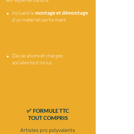
•
Incluant le
montage et démontage
d'un matériel performant
•
Déclarations et charges
sociales tout
inclus
✅ FORMULE TTC
TOUT COMPRIS
Artistes pro polyvalents