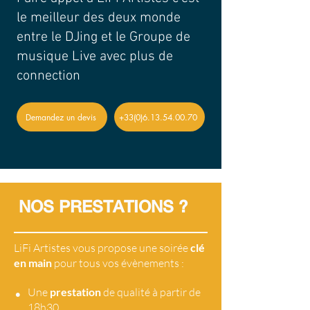
le meilleur des deux monde
entre le DJing et le Groupe de
musique Live avec plus de
connection
Demandez un devis
+33(0)6.13.54.00.70
NOS PRESTATIONS ?
LiFi Artistes vous propose une soirée
clé
en main
pour tous vos évènements :
•
Une
prestation
de qualité à partir de
18h30