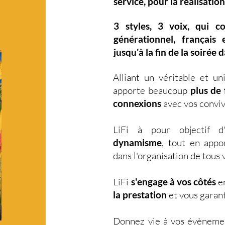
service, pour la réalisation
3 styles
,
3 voix
,
qui c
générationnel
,
français 
jusqu'à la fin de la soirée 
Alliant un véritable et u
apporte beaucoup
plus de f
connexions
avec vos conviv
LiFi à pour objectif 
dynamisme
, tout en app
dans l'organisation de tou
LiFi
s'engage à vos côtés
en
la prestation
et vous garant
Donnez vie à vos évèneme