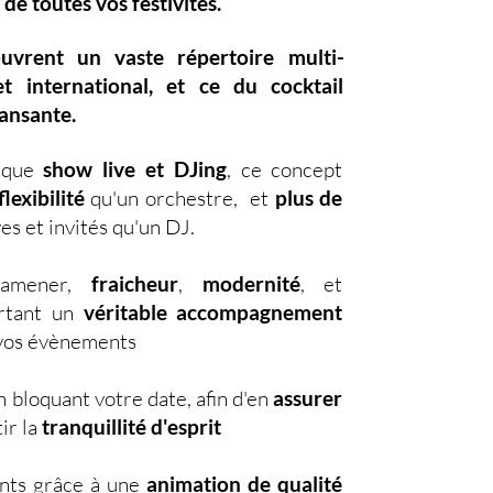
 de toutes vos festivités.
ouvrent un vaste
répertoire multi-
et international, et ce du
cocktail
dansante.
nique
show live et DJing
,
ce concept
lexibilité
qu'un orchestre, et
plus de
es et invités qu'un DJ.
d'amener,
fraicheur
,
modernité
, et
ortant un
véritable accompagnement
s vos évènements
 bloquant votre date, afin d'en
assurer
ir la
tranquillité d'esprit
nts grâce à une
animation de qualité