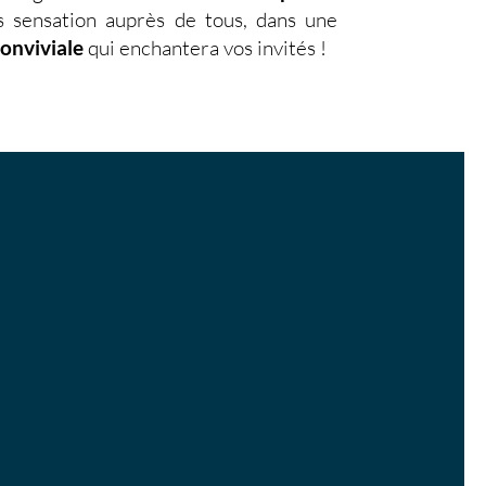
s sensation auprès de tous, dans une
conviviale
qui enchantera vos invités !