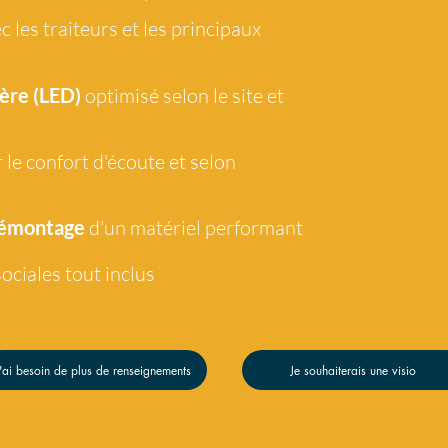
c les traiteurs et les principaux
ère (LED)
optimisé selon le site et
 le confort d'écoute et selon
démontage
d'un matériel performant
ociales tout
inclus
'ai besoin de plus de renseignements
Je souhaiterais une visio