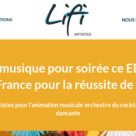
TIONS
NOUS
musique pour soirée ce 
rance pour la réussite de
istes pour l'animation musicale orchestre du cocktail
dansante