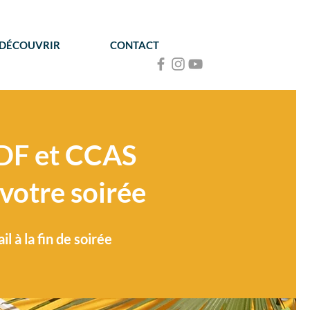
 DÉCOUVRIR
CONTACT
EDF et CCAS
 votre soirée
 à la fin de soirée