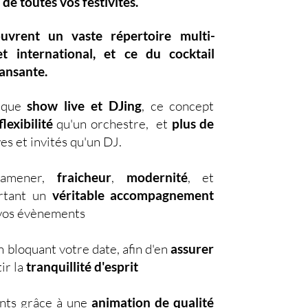
 de toutes vos festivités.
ouvrent un vaste
répertoire multi-
et international, et ce du
cocktail
dansante.
nique
show live et DJing
,
ce concept
lexibilité
qu'un orchestre, et
plus de
es et invités qu'un DJ.
d'amener,
fraicheur
,
modernité
, et
ortant un
véritable accompagnement
s vos évènements
 bloquant votre date, afin d'en
assurer
ir la
tranquillité d'esprit
nts grâce à une
animation de qualité