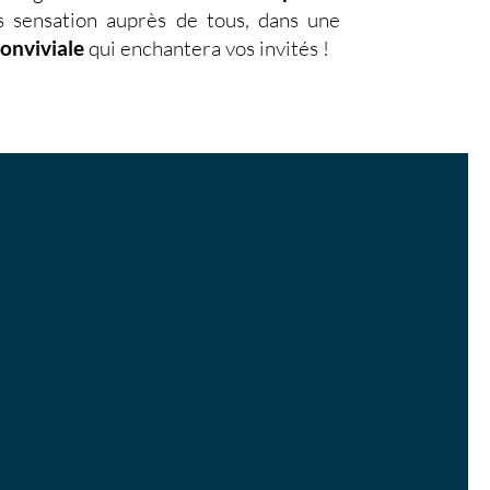
s sensation auprès de tous, dans une
conviviale
qui enchantera vos invités !