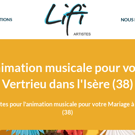
TIONS
NOUS
imation musicale pour vo
Vertrieu dans l'Isère (38)
tes pour l'animation musicale pour votre Mariage à 
(38)