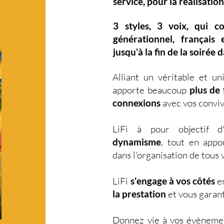
service, pour la réalisation
3 styles
,
3 voix
,
qui c
générationnel
,
français 
jusqu'à la fin de la soirée 
Alliant un véritable et u
apporte beaucoup
plus de f
connexions
avec vos conviv
LiFi à pour objectif 
dynamisme
, tout en app
dans l'organisation de tou
LiFi
s'engage à vos côtés
en
la prestation
et vous garant
Donnez vie à vos évèneme