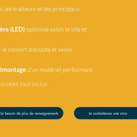
c les traiteurs et les principaux
ère (LED)
optimisé selon le site et
 le confort d'écoute et selon
démontage
d'un matériel performant
ociales tout
inclus
'ai besoin de plus de renseignements
Je souhaiterais une visio