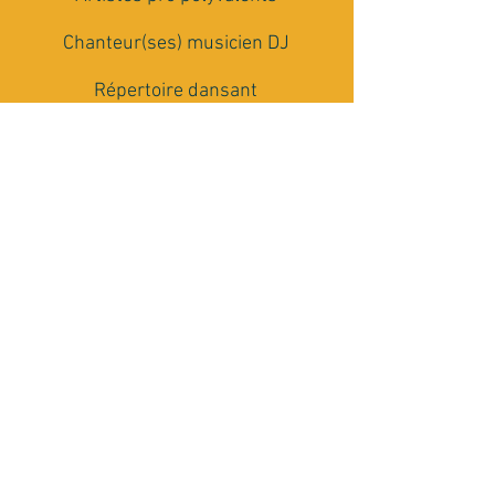
Chanteur(ses) musicien DJ
Répertoire dansant
multi-générationnel
Matériel Son et Lumière
Conseils et accompagnement
Rencontrons nous