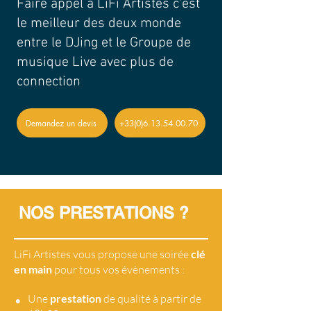
Faire appel à LiFi Artistes c'est
le meilleur des deux monde
entre le DJing et le Groupe de
musique Live avec plus de
connection
Demandez un devis
+33(0)6.13.54.00.70
NOS PRESTATIONS ?
LiFi Artistes vous propose une soirée
clé
en main
pour tous vos évènements :
•
Une
prestation
de qualité à partir de