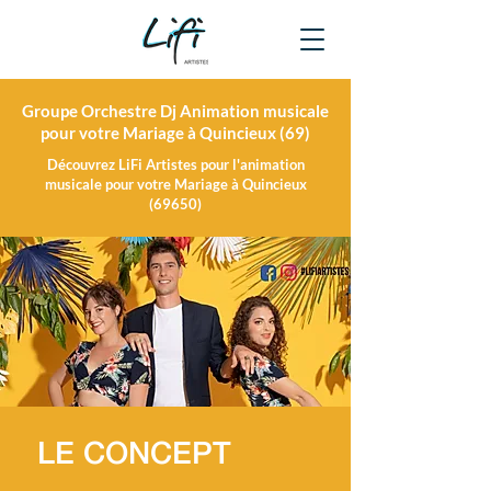
Groupe Orchestre Dj Animation musicale
pour votre Mariage à Quincieux (69)
Découvrez LiFi Artistes pour l'animation
musicale pour votre Mariage à Quincieux
(69650)
LE CONCEPT