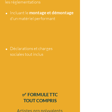
les réglementations
•
Incluant le
montage et démontage
d'un matériel performant
•
Déclarations et charges
sociales tout
inclus
✅ FORMULE TTC
TOUT COMPRIS
Artistes pro polyvalents