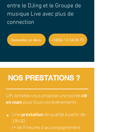
entre le DJing et le Groupe de
musique Live avec plus de
connection
Demandez un devis
+33(0)6.13.54.00.70
NOS PRESTATIONS ?
LiFi Artistes vous propose une soirée
clé
en main
pour tous vos évènements :
•
Une
prestation
de qualité à partir de
18h30
(+ de 8 heures d'accompagnement