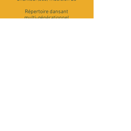
Répertoire dansant
multi-générationnel
Matériel Son et Lumière
Conseils et accompagnement
Rencontrons nous
J'ai besoin de plus de renseignements