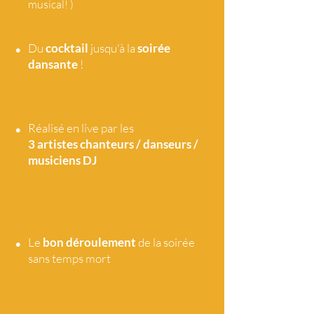
musical! )
•
Du
cocktail
jusqu'à la
soirée
dansante
!
•
Réalisé en live par les
3 artistes
chanteurs / danseurs /
musiciens DJ
•
Le
bon déroulement
de la soirée
sans temps mort