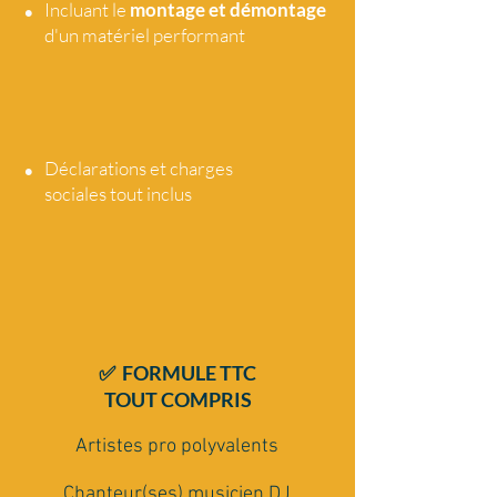
•
Incluant le
montage et démontage
d'un matériel performant
•
Déclarations et charges
sociales tout
inclus
✅ FORMULE TTC
TOUT COMPRIS
Artistes pro polyvalents
Chanteur(ses) musicien DJ