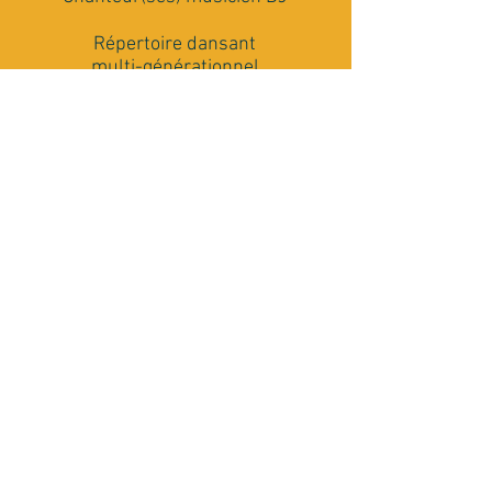
Répertoire dansant
multi-générationnel
Matériel Son et Lumière
Conseils et accompagnement
Rencontrons nous
J'ai besoin de plus de renseignements