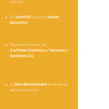
musical! )
•
Du
cocktail
jusqu'à la
soirée
dansante
!
•
Réalisé en live par les
3 artistes
chanteurs / danseurs /
musiciens DJ
•
Le
bon déroulement
de la soirée
sans temps mort