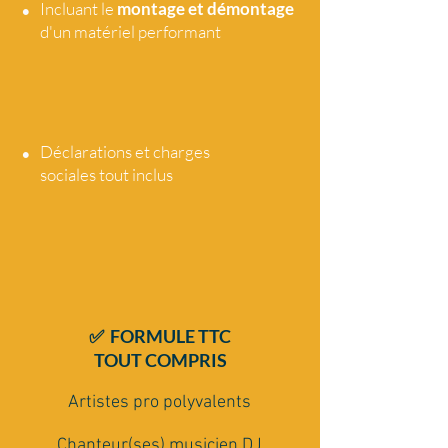
•
Incluant le
montage et démontage
d'un matériel performant
•
Déclarations et charges
sociales tout
inclus
✅ FORMULE TTC
TOUT COMPRIS
Artistes pro polyvalents
Chanteur(ses) musicien DJ