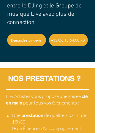
entre le DJing et le Groupe de
musique Live avec plus de
connection
Demandez un devis
+33(0)6.13.54.00.70
NOS PRESTATIONS ?
LiFi Artistes vous propose une soirée
clé
en main
pour tous vos évènements :
•
Une
prestation
de qualité à partir de
18h30
(+ de 8 heures d'accompagnement