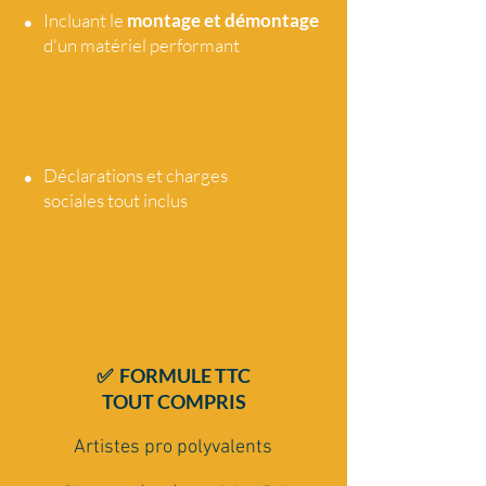
•
Incluant le
montage et démontage
d'un matériel performant
•
Déclarations et charges
sociales tout
inclus
✅ FORMULE TTC
TOUT COMPRIS
Artistes pro polyvalents