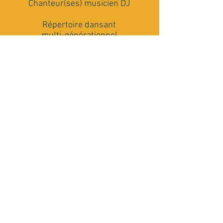
Chanteur(ses) musicien DJ
Répertoire dansant
multi-générationnel
Matériel Son et Lumière
Conseils et accompagnement
Rencontrons nous
J'ai besoin de plus de renseignements