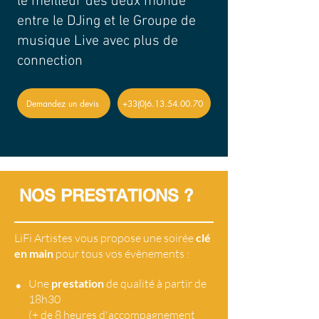
le meilleur des deux monde
entre le DJing et le Groupe de
musique Live avec plus de
connection
Demandez un devis
+33(0)6.13.54.00.70
NOS PRESTATIONS ?
LiFi Artistes vous propose une soirée
clé
en main
pour tous vos évènements :
•
Une
prestation
de qualité à partir de
18h30
(+ de 8 heures d'accompagnement