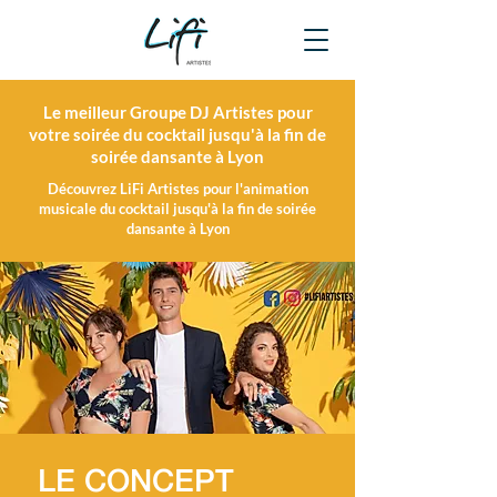
Le meilleur Groupe DJ Artistes pour
votre soirée du cocktail jusqu'à la fin de
soirée dansante à Lyon
Découvrez LiFi Artistes pour l'animation
musicale du cocktail jusqu'à la fin de soirée
dansante à Lyon
LE CONCEPT