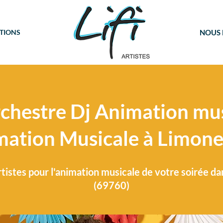
TIONS
NOUS
chestre Dj Animation mus
mation Musicale à Limone
tistes pour l'animation musicale de votre soirée d
(69760)