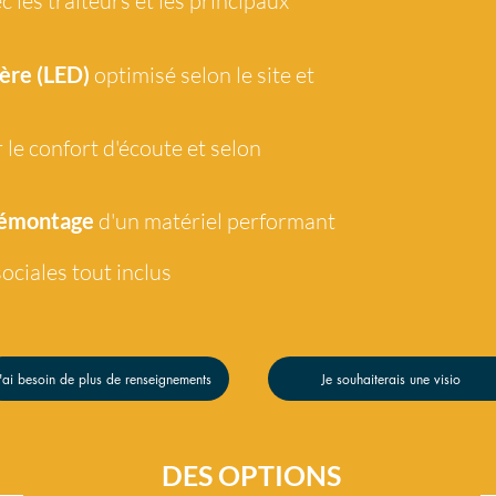
c les traiteurs et les principaux
ère (LED)
optimisé selon le site et
 le confort d'écoute et selon
démontage
d'un matériel performant
ociales tout
inclus
'ai besoin de plus de renseignements
Je souhaiterais une visio
DES OPTIONS