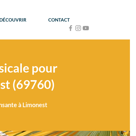
 DÉCOUVRIR
CONTACT
icale pour
st (69760)
ansante à Limonest