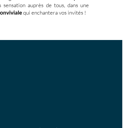
s sensation auprès de tous, dans une
conviviale
qui enchantera vos invités !