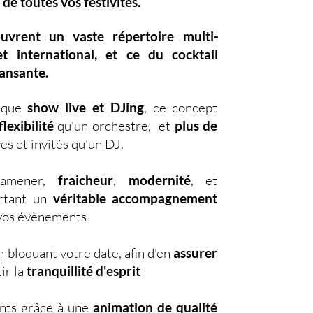
 de toutes vos festivités.
ouvrent un vaste
répertoire multi-
et international, et ce du
cocktail
dansante.
nique
show live et DJing
,
ce concept
lexibilité
qu'un orchestre, et
plus de
es et invités qu'un DJ.
d'amener,
fraicheur
,
modernité
, et
ortant un
véritable accompagnement
s vos évènements
 bloquant votre date, afin d'en
assurer
ir la
tranquillité d'esprit
nts grâce à une
animation de qualité