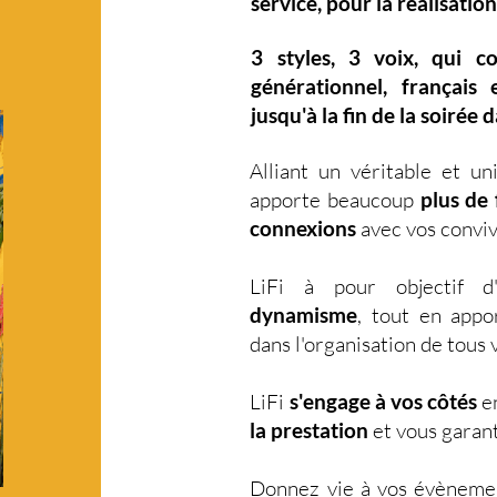
service, pour la réalisation
3 styles
,
3 voix
,
qui c
générationnel
,
français 
jusqu'à la fin de la soirée 
Alliant un véritable et u
apporte beaucoup
plus de f
connexions
avec vos conviv
LiFi à pour objectif 
dynamisme
, tout en app
dans l'organisation de tou
LiFi
s'engage à vos côtés
en
la prestation
et vous garant
Donnez vie à vos évèneme