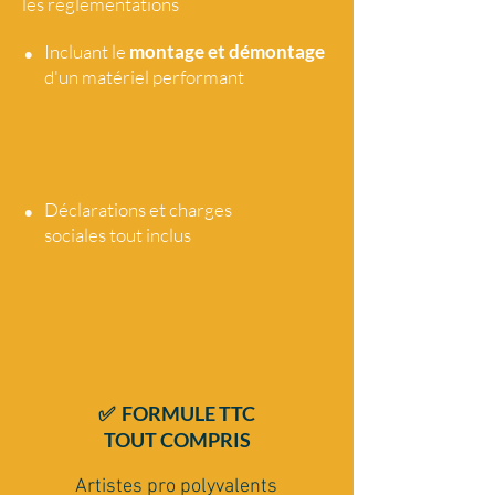
les réglementations
•
Incluant le
montage et démontage
d'un matériel performant
•
Déclarations et charges
sociales tout
inclus
✅ FORMULE TTC
TOUT COMPRIS
Artistes pro polyvalents