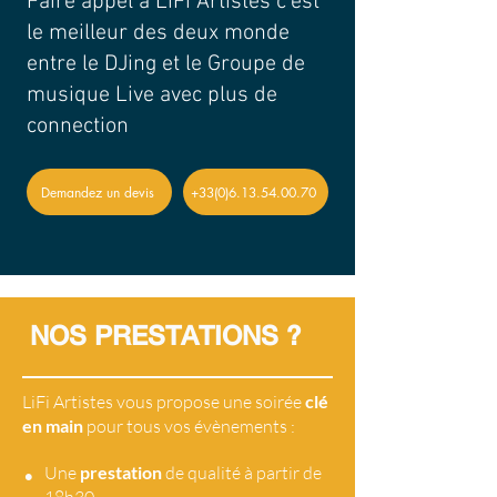
Faire appel à LiFi Artistes c'est
le meilleur des deux monde
entre le DJing et le Groupe de
musique Live avec plus de
connection
Demandez un devis
+33(0)6.13.54.00.70
NOS PRESTATIONS ?
LiFi Artistes vous propose une soirée
clé
en main
pour tous vos évènements :
•
Une
prestation
de qualité à partir de