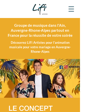
Groupe de musique dans l'Ain,
Auvergne-Rhone-Alpes partout en
France pour la réussite de votre soirée
Découvrez LiFi Artistes pour l'animation
musicale pour votre mariage en Auvergne-
Rhone-Alpes
LE CONCEPT