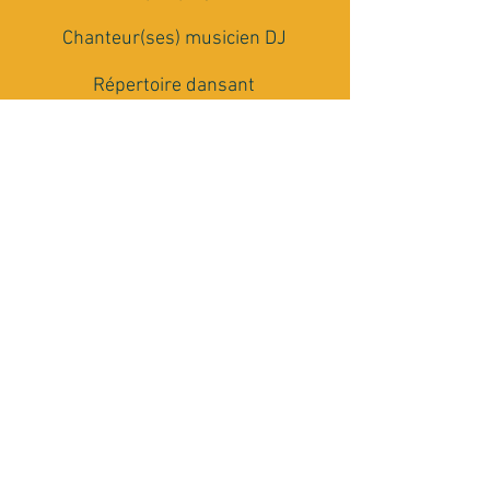
Chanteur(ses) musicien DJ
Répertoire dansant
multi-générationnel
Matériel Son et Lumière
Conseils et accompagnement
Rencontrons nous
J'ai besoin de plus de renseignements