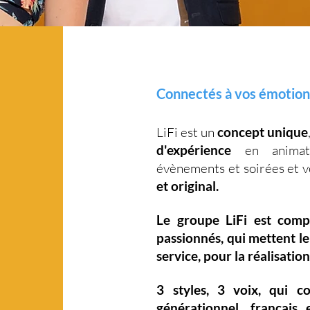
Connectés à vos émotion
LiFi est un
concept unique
d'expérience
en animati
évènements et soirées et 
et original.
Le groupe LiFi est com
passionnés, qui mettent l
service, pour la réalisation
3 styles
,
3 voix
,
qui c
générationnel
,
français 