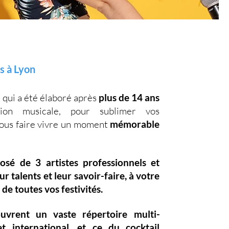
s à Lyon
, qui a été élaboré après
plus de 14 ans
on musicale, pour sublimer vos
vous faire vivre un moment
mémorable
posé de
3 artistes professionnels
et
eur
talents
et leur
savoir-faire,
à votre
 de toutes vos festivités.
ouvrent un vaste
répertoire multi-
et international, et ce du
cocktail