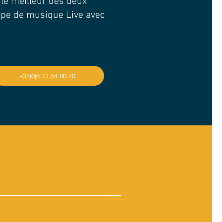
t le meilleur des deux
upe de musique Live avec
+33(0)6.13.54.00.70