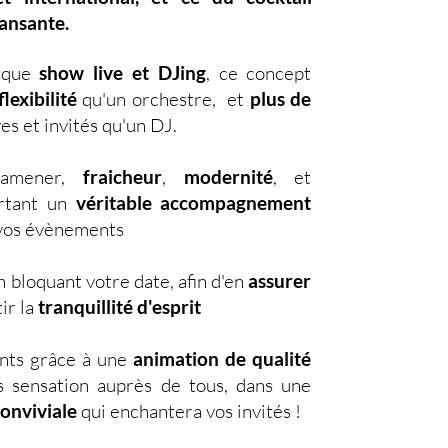
dansante.
nique
show live et DJing
,
ce concept
lexibilité
qu'un orchestre, et
plus de
es et invités qu'un DJ.
d'amener,
fraicheur
,
modernité
, et
ortant un
véritable accompagnement
s vos évènements
 bloquant votre date, afin d'en
assurer
ir la
tranquillité d'esprit
nts grâce à une
animation de qualité
s sensation auprès de tous, dans une
conviviale
qui enchantera vos invités !