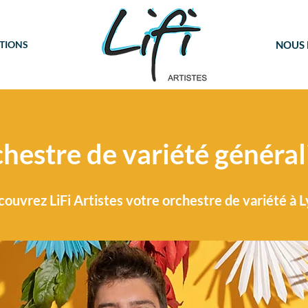
TIONS
NOUS
hestre de variété général
ouvrez LiFi Artistes votre orchestre de variété à 