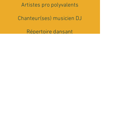
Artistes pro polyvalents
Chanteur(ses) musicien DJ
Répertoire dansant
multi-générationnel
Matériel Son et Lumière
Conseils et accompagnement
Rencontrons nous