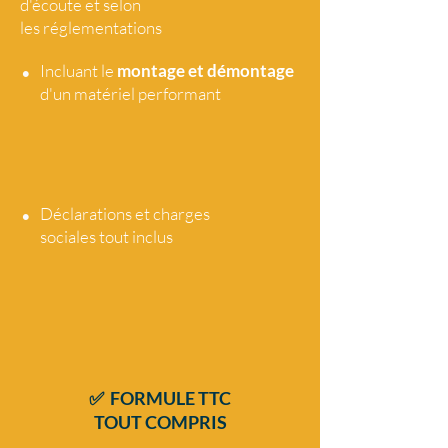
d'écoute et selon
les réglementations
•
Incluant le
montage et démontage
d'un matériel performant
•
Déclarations et charges
sociales tout
inclus
✅ FORMULE TTC
TOUT COMPRIS