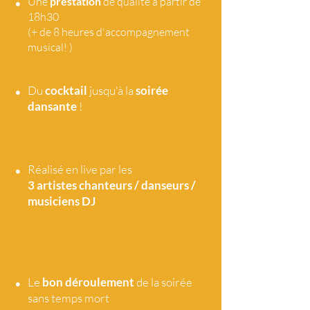
•
Une
prestation
de qualité à partir de
18h30
(+ de 8 heures d'accompagnement
musical! )
•
Du
cocktail
jusqu'à la
soirée
dansante
!
•
Réalisé en live par les
3 artistes
chanteurs / danseurs /
musiciens DJ
•
Le
bon déroulement
de la soirée
sans temps mort