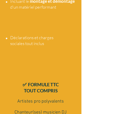
•
Incluant le
montage et démontage
d'un matériel performant
•
Déclarations et charges
sociales tout
inclus
✅ FORMULE TTC
TOUT COMPRIS
Artistes pro polyvalents
Chanteur(ses) musicien DJ