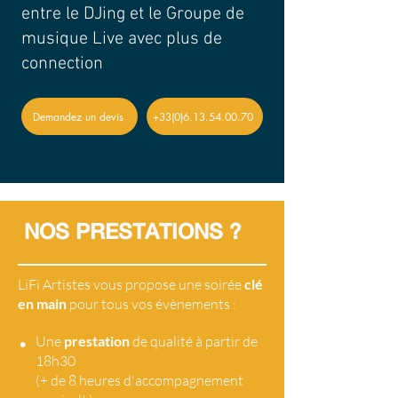
entre le DJing et le Groupe de
musique Live avec plus de
connection
Demandez un devis
+33(0)6.13.54.00.70
NOS PRESTATIONS ?
LiFi Artistes vous propose une soirée
clé
en main
pour tous vos évènements :
•
Une
prestation
de qualité à partir de
18h30
(+ de 8 heures d'accompagnement