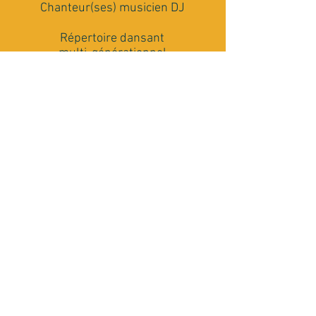
Chanteur(ses) musicien DJ
Répertoire dansant
multi-générationnel
Matériel Son et Lumière
Conseils et accompagnement
Rencontrons nous
J'ai besoin de plus de renseignements