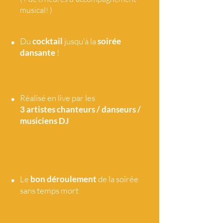
musical! )
•
Du
cocktail
jusqu'à la
soirée
dansante
!
•
Réalisé en live par les
3 artistes
chanteurs / danseurs /
musiciens DJ
•
Le
bon déroulement
de la soirée
sans temps mort