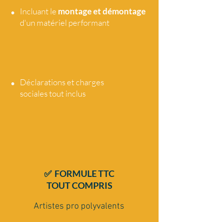
•
Incluant le
montage et démontage
d'un matériel performant
•
Déclarations et charges
sociales tout
inclus
✅ FORMULE TTC
TOUT COMPRIS
Artistes pro polyvalents