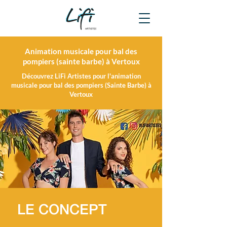
Animation musicale pour bal des
pompiers (sainte barbe) à Vertoux
Découvrez LiFi Artistes pour l'animation
musicale pour bal des pompiers (Sainte Barbe) à
Vertoux
LE CONCEPT