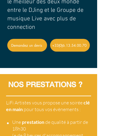
le meilleur des deux monde
entre le DJing et le Groupe de
musique Live avec plus de
connection
Demandez un devis
+33(0)6.13.54.00.70
NOS PRESTATIONS ?
LiFi Artistes vous propose une soirée
clé
en main
pour tous vos évènements :
•
Une
prestation
de qualité à partir de
18h30
(+ de 8 heures d'accompagnement