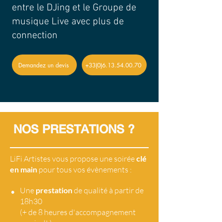
entre le DJing et le Groupe de
musique Live avec plus de
connection
Demandez un devis
+33(0)6.13.54.00.70
NOS PRESTATIONS ?
LiFi Artistes vous propose une soirée
clé
en main
pour tous vos évènements :
•
Une
prestation
de qualité à partir de
18h30
(+ de 8 heures d'accompagnement