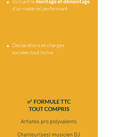
•
Incluant le
montage et démontage
d'un matériel performant
•
Déclarations et charges
sociales tout
inclus
✅ FORMULE TTC
TOUT COMPRIS
Artistes pro polyvalents
Chanteur(ses) musicien DJ