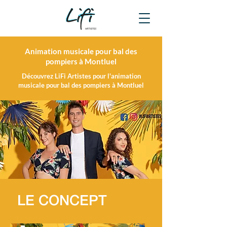
Animation musicale pour bal des
pompiers à Montluel
Découvrez LiFi Artistes pour l'animation
musicale pour bal des pompiers à Montluel
LE CONCEPT