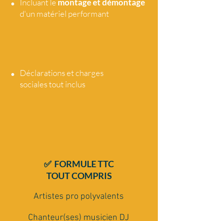
•
Incluant le
montage et démontage
d'un matériel performant
•
Déclarations et charges
sociales tout
inclus
✅ FORMULE TTC
TOUT COMPRIS
Artistes pro polyvalents
Chanteur(ses) musicien DJ