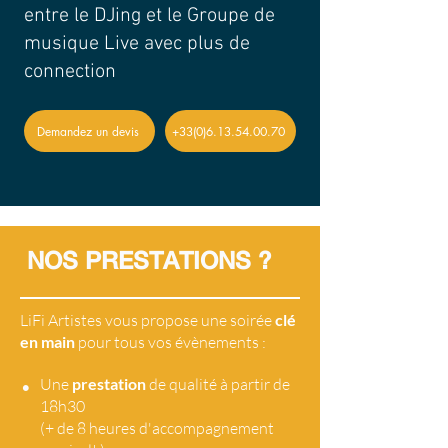
entre le DJing et le Groupe de
musique Live avec plus de
connection
Demandez un devis
+33(0)6.13.54.00.70
NOS PRESTATIONS ?
LiFi Artistes vous propose une soirée
clé
en main
pour tous vos évènements :
•
Une
prestation
de qualité à partir de
18h30
(+ de 8 heures d'accompagnement