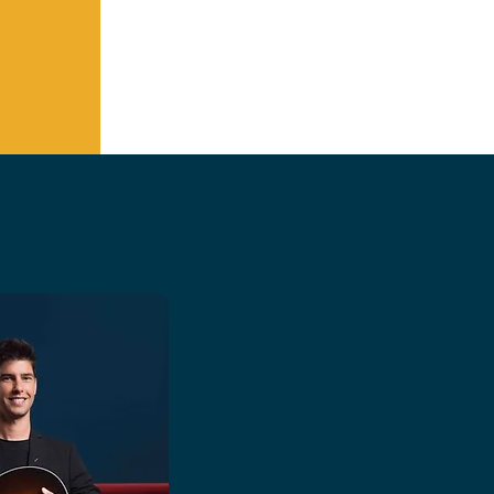
sans temps mort
et faite
ambiance chaleureuse et 