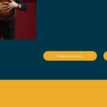
Pourquoi faire appel à LiFi Arti
pompiers à Meximieux ?
Demandez un devis