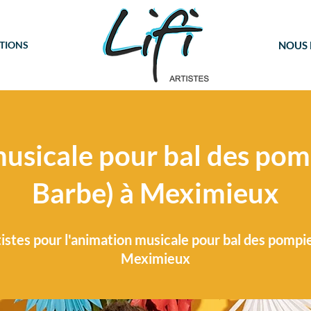
TIONS
NOUS
usicale pour bal des pomp
Barbe) à Meximieux
istes pour l'animation musicale pour bal des pompie
Meximieux