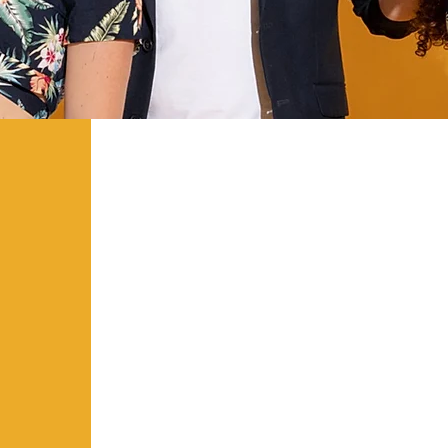
Connectés à vos émotio
LiFi est un
concept unique
d'expérience
en animati
évènements et soirées et 
et original.
Le groupe LiFi est com
passionnés, qui mettent l