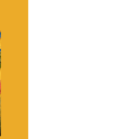
service, pour la réalisation
3 styles
,
3 voix
,
qui c
générationnel
,
français 
jusqu'à la fin de la soirée 
Alliant un véritable et u
apporte beaucoup
plus de f
connexions
avec vos conviv
LiFi à pour objectif 
dynamisme
, tout en app
dans l'organisation de tou
LiFi
s'engage à vos côtés
en
la prestation
et vous garant
Donnez vie à vos évèneme