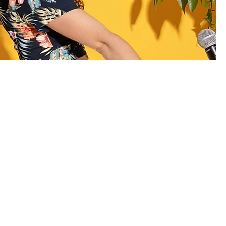
ns à Meximieux
, qui a été élaboré après
plus de 14 ans
on musicale, pour sublimer vos
vous faire vivre un moment
mémorable
posé de
3 artistes professionnels
et
eur
talents
et leur
savoir-faire,
à votre