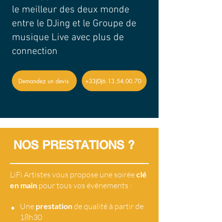
le meilleur des deux monde
entre le DJing et le Groupe de
musique Live avec plus de
connection
Demandez un devis
+33(0)6.13.54.00.70
NOS PRESTATIONS ?
LiFi Artistes vous propose une soirée
clé
en main
pour tous vos évènements :
•
Une
prestation
de qualité à partir de
18h30