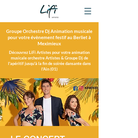
Groupe Orchestre Dj Animation musicale
pour votre évènement festif au Berliet à
Meximieux
Découvrez LiFi Artistes pour votre animation
musicale orchestre Artistes & Groupe Dj de
l'apéritif jusqu'à la fin de soirée dansante dans
l'Ain (01)