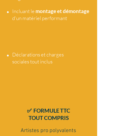
•
Incluant le
montage et démontage
d'un matériel performant
•
Déclarations et charges
sociales tout
inclus
✅ FORMULE TTC
TOUT COMPRIS
Artistes pro polyvalents