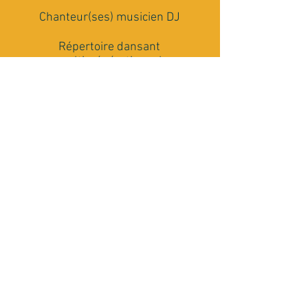
Chanteur(ses) musicien DJ
Répertoire dansant
multi-générationnel
Matériel Son et Lumière
Conseils et accompagnement
Rencontrons nous
J'ai besoin de plus de renseignements