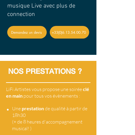
musique Live avec plus de
connection
Demandez un devis
+33(0)6.13.54.00.70
NOS PRESTATIONS ?
LiFi Artistes vous propose une soirée
clé
en main
pour tous vos évènements :
•
Une
prestation
de qualité à partir de
18h30
(+ de 8 heures d'accompagnement
musical! )