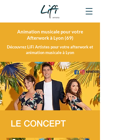
Animation musicale pour votre
Afterwork à Lyon (69)
Découvrez LiFi Artistes pour votre afterwork et
animation musicale à Lyon
LE CONCEPT