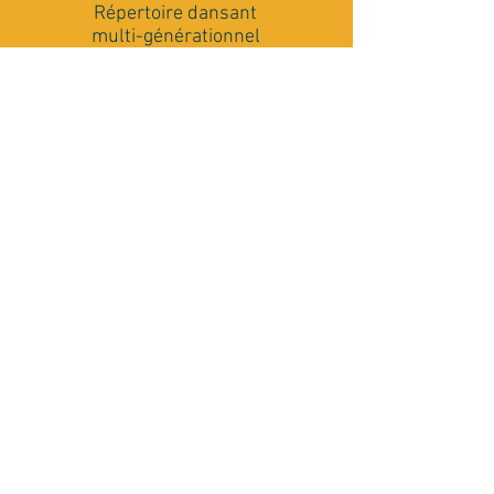
Répertoire dansant
multi-générationnel
Matériel Son et Lumière
Conseils et accompagnement
Rencontrons nous
J'ai besoin de plus de renseignements
Je souhaiterais une visio