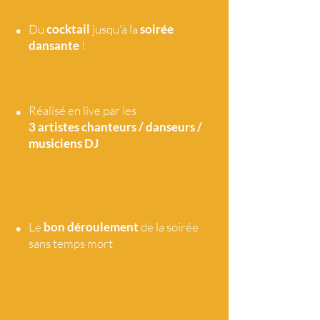
•
Du
cocktail
jusqu'à la
soirée
dansante
!
•
Réalisé en live par les
3 artistes
chanteurs / danseurs /
musiciens DJ
•
Le
bon déroulement
de la soirée
sans temps mort