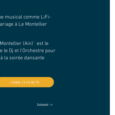
upe musical comme LiFi-
ariage à Le Montellier
Montellier (Ain) ' est le
 le Dj et l'Orchestre pour
 à la soirée dansante
+33(0)6.13.54.00.70
Suivant ->