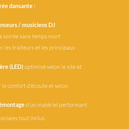
rée dansante
!
 le confort d'écoute et selon
anseurs / musiciens DJ
démontage
d'un matériel performant
a soirée sans temps mort
ociales tout
inclus
c les traiteurs et les principaux
ère (LED)
optimisé selon le site et
'ai besoin de plus de renseignements
Je souhaiterais une visio
 le confort d'écoute et selon
DES OPTIONS
démontage
d'un matériel performant
SUR DEMANDE
ociales tout
inclus