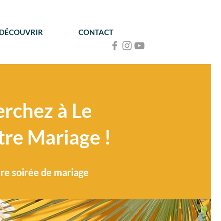
 DÉCOUVRIR
CONTACT
erchez à Le
tre Mariage !
tre soirée de mariage