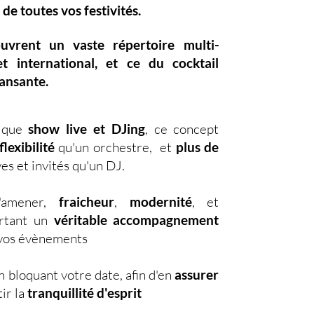
 de toutes vos festivités.
ouvrent un vaste
répertoire multi-
et international, et ce du
cocktail
dansante.
nique
show live et DJing
,
ce concept
flexibilité
qu'un orchestre, et
plus de
es et invités qu'un DJ.
d'amener,
fraicheur
,
modernité
, et
ortant un
véritable accompagnement
s vos évènements
 bloquant votre date, afin d'en
assurer
ir la
tranquillité d'esprit