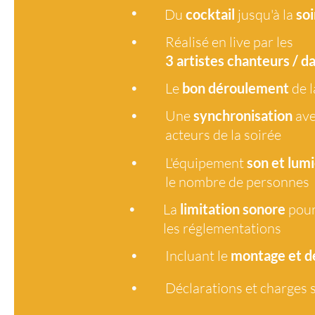
•
Du
cocktail
jusqu'à la
soi
•
La
limitation sonore
pour
•
Réalisé en live par les
les réglementations
3 artistes
chanteurs / d
•
Incluant le
montage et 
•
Le
bon déroulement
de l
•
Déclarations et charges s
•
Une
synchronisation
ave
acteurs de la soirée
•
L'équipement
son et lumi
J
le nombre de personnes
•
La
limitation sonore
pour
les réglementations
•
Incluant le
montage et 
•
Déclarations et charges s
<