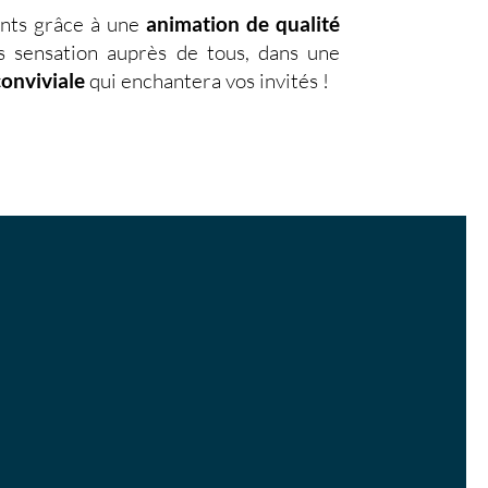
nts grâce à une
animation de qualité
s sensation auprès de tous, dans une
conviviale
qui enchantera vos invités !