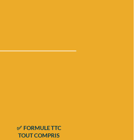
✅ FORMULE TTC
TOUT COMPRIS
Artistes pro polyvalents
Chanteur(ses) musicien DJ
Répertoire dansant
multi-générationnel
Matériel Son et Lumière
Conseils et accompagnement
✅ FORMULE TTC
TOUT COMPRIS