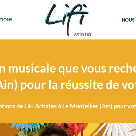
TIONS
NOUS
n musicale que vous rech
in) pour la réussite de vo
tions de LiFi Artistes à Le Montellier (Ain) pour vo