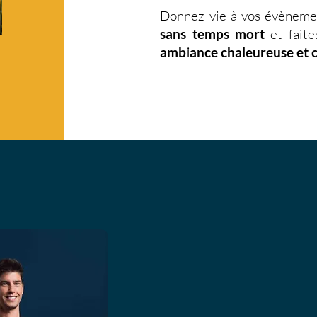
Donnez vie à vos évèneme
sans temps mort
et faite
ambiance chaleureuse et 