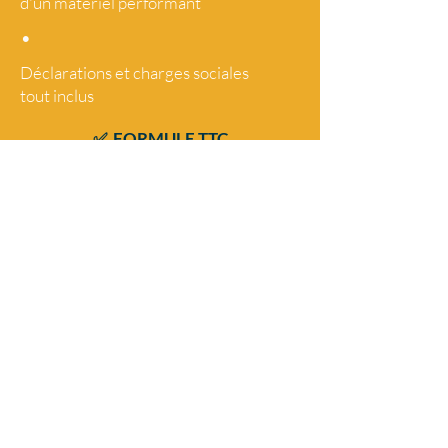
d'un matériel performant
•
Déclarations et charges sociales
tout
inclus
✅ FORMULE TTC
TOUT COMPRIS
Artistes pro polyvalents
Chanteur(ses) musicien DJ
Répertoire dansant
multi-générationnel
Matériel Son et Lumière
Conseils et accompagnement