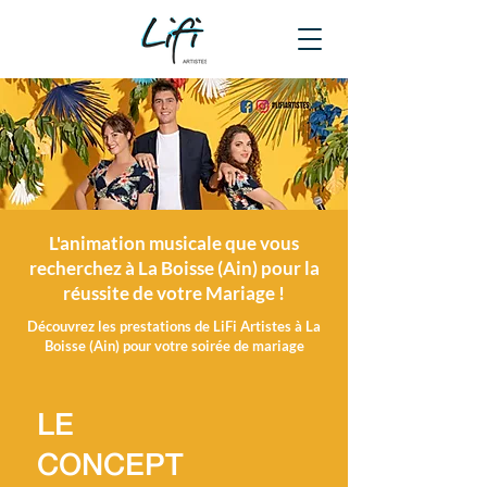
L'animation musicale que vous
recherchez à La Boisse (Ain) pour la
réussite de votre Mariage !
Découvrez les prestations de LiFi Artistes à La
Boisse (Ain) pour votre soirée de mariage
LE
CONCEPT