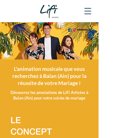
L'animation musicale que vous
recherchez à Balan (Ain) pour la
réussite de votre Mariage !
Découvrez les prestations de LiFi Artistes à
Balan (Ain) pour votre soirée de mariage
LE
CONCEPT