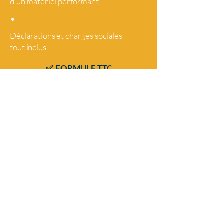
d'un matériel performant
•
Déclarations et charges sociales
tout
inclus
✅ FORMULE TTC
TOUT COMPRIS
Artistes pro polyvalents
Chanteur(ses) musicien DJ
Répertoire dansant
multi-générationnel
Matériel Son et Lumière
Conseils et accompagnement