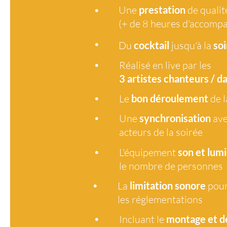
•
Une
prestation
de qualit
•
La
limitation sonore
pour
(+ de 8 heures d'accomp
les réglementations
•
Du
cocktail
jusqu'à la
soi
•
Incluant le
montage et 
•
Réalisé en live par les
•
Déclarations et charges s
3 artistes
chanteurs / d
•
Le
bon déroulement
de l
•
Une
synchronisation
ave
J
acteurs de la soirée
•
L'équipement
son et lumi
le nombre de personnes
•
La
limitation sonore
pour
les réglementations
•
Incluant le
montage et 
<