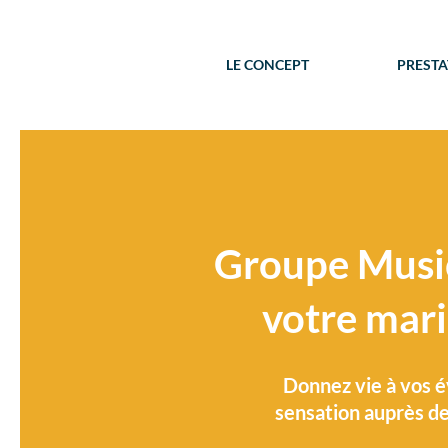
LE CONCEPT
PRESTA
Groupe Musica
votre mari
Donnez vie à vos é
sensation auprès de