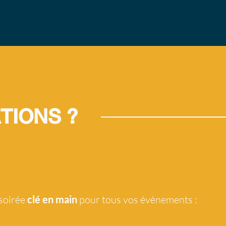
 soirée
clé en main
pour tous vos évènements :
é à partir de 18h30
agnement musical! )
rée dansante
!
TIONS ?
anseurs / musiciens DJ
a soirée sans temps mort
c les traiteurs et les principaux
 soirée
clé en main
pour tous vos évènements :
ère (LED)
optimisé selon le site et