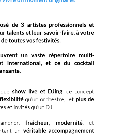
posé de
3 artistes professionnels
et
eur
talents
et leur
savoir-faire,
à votre
 de toutes vos festivités.
ouvrent un vaste
répertoire multi-
et international, et ce du
cocktail
dansante.
nique
show live et DJing
,
ce concept
flexibilité
qu'un orchestre, et
plus de
es et invités qu'un DJ.
d'amener,
fraicheur
,
modernité
, et
ortant un
véritable accompagnement