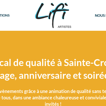
TIONS
NOUS
NOS PRESTATIONS
l de qualité à Sainte-Cr
NOS PRESTATIONS
age, anniversaire et soir
vènements grâce à une animation de qualité sans t
 tous, dans une ambiance chaleureuse et convivial
invités !