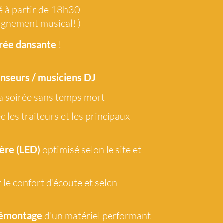
é à partir de 18h30
 le confort d'écoute et selon
agnement musical! )
rée dansante
!
démontage
d'un matériel performant
ociales tout
inclus
anseurs / musiciens DJ
a soirée sans temps mort
c les traiteurs et les principaux
'ai besoin de plus de renseignements
Je souhaiterais une visio
ère (LED)
optimisé selon le site et
DES OPTIONS
SUR DEMANDE
 le confort d'écoute et selon
démontage
d'un matériel performant