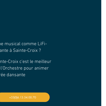
upe musical comme LiFi-
ante à Sainte-Croix ?
nte-Croix c'est le meilleur
 l'Orchestre pour animer
irée dansante
+33(0)6.13.54.00.70