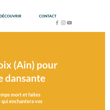
 DÉCOUVRIR
CONTACT
oix (Ain) pour
ée dansante
emps mort et faites
e qui enchantera vos