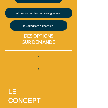
J'ai besoin de plus de renseignements
Je souhaiterais une visio
DES OPTIONS
SUR DEMANDE
<
>
LE
CONCEPT