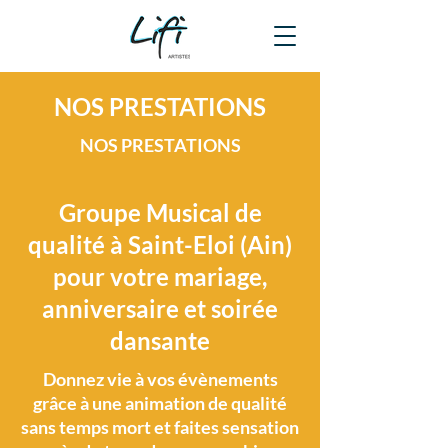
NOS PRESTATIONS
NOS PRESTATIONS
Groupe Musical de
qualité à Saint-Eloi (Ain)
pour votre mariage,
anniversaire et soirée
dansante
Donnez vie à vos évènements
grâce à une animation de qualité
sans temps mort et faites sensation