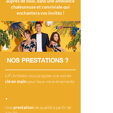
auprès de tous, dans une ambiance
chaleureuse et conviviale qui
enchantera vos invités !
NOS PRESTATIONS ?
LiFi Artistes vous propose une soirée
clé en main
pour tous vos évènements
:
•
Une
prestation
de qualité à partir de