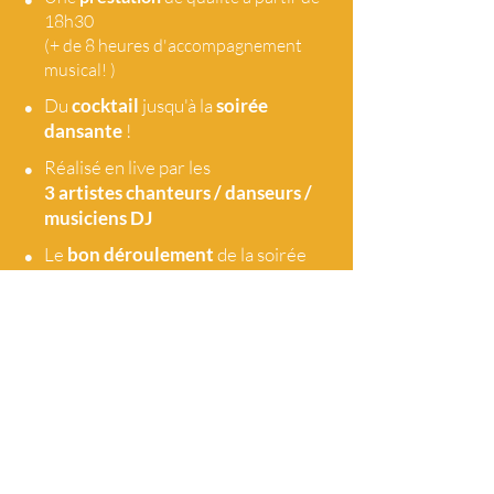
18h30
(+ de 8 heures d'accompagnement
musical! )
•
Du
cocktail
jusqu'à la
soirée
dansante
!
•
Réalisé en live par les
3 artistes
chanteurs / danseurs /
musiciens DJ
•
Le
bon déroulement
de la soirée
sans temps mort
•
Une
synchronisation
avec les
traiteurs et les principaux
acteurs de la soirée
•
L'équipement
son et lumière (LED)
optimisé selon le site et
le nombre de personnes
•