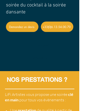
soirée du cocktail à la soirée
dansante
Demandez un devis
+33(0)6.13.54.00.70
<- Précédent
Suivant ->
NOS PRESTATIONS ?
LiFi Artistes vous propose une soirée
clé
en main
pour tous vos évènements :
•
Une
prestation
de qualité à partir de