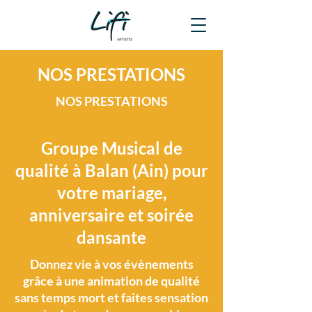
NOS PRESTATIONS
NOS PRESTATIONS
Groupe Musical de
qualité à Balan (Ain) pour
votre mariage,
anniversaire et soirée
dansante
Donnez vie à vos évènements
grâce à une animation de qualité
sans temps mort et faites sensation