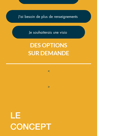
J'ai besoin de plus de renseignements
Je souhaiterais une visio
DES OPTIONS
SUR DEMANDE
<
>
LE
CONCEPT