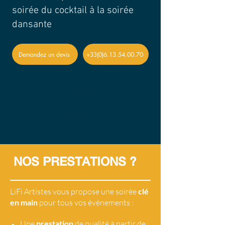
soirée du cocktail à la soirée
dansante
Demandez un devis
+33(0)6.13.54.00.70
<- Précédent
Suivant ->
NOS PRESTATIONS ?
LiFi Artistes vous propose une soirée
clé
en main
pour tous vos évènements :
•
Une
prestation
de qualité à partir de