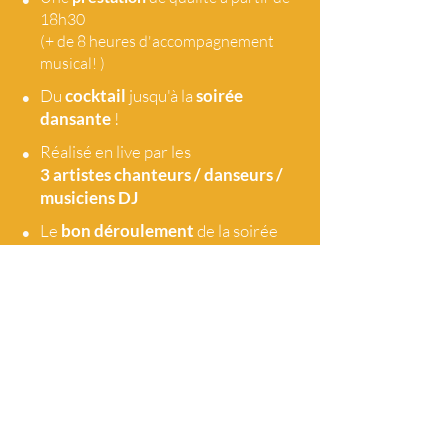
18h30
(+ de 8 heures d'accompagnement
musical! )
•
Du
cocktail
jusqu'à la
soirée
dansante
!
•
Réalisé en live par les
3 artistes
chanteurs / danseurs /
musiciens DJ
•
Le
bon déroulement
de la soirée
sans temps mort
•
Une
synchronisation
avec les
traiteurs et les principaux
acteurs de la soirée
•
L'équipement
son et lumière (LED)
optimisé selon le site et
le nombre de personnes
•