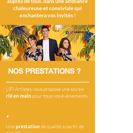
auprès de tous, dans une ambiance
chaleureuse et conviviale qui
enchantera vos invités !
NOS PRESTATIONS ?
LiFi Artistes vous propose une soirée
clé en main
pour tous vos évènements
:
•
Une
prestation
de qualité à partir de