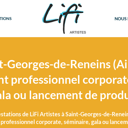
TIONS
NOUS
int-Georges-de-Reneins (Ai
t professionnel corporat
ala ou lancement de produ
stations de LiFi Artistes à Saint-Georges-de-Renein
 professionnel corporate, séminaire, gala ou lancem