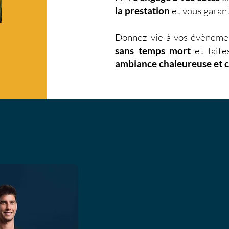
la prestation
et vous garant
Donnez vie à vos évèneme
sans temps mort
et faite
ambiance chaleureuse et 