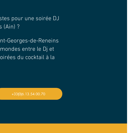
istes pour une soirée DJ
 (Ain) ?
aint-Georges-de-Reneins
 mondes entre le Dj et
oirées du cocktail à la
+33(0)6.13.54.00.70