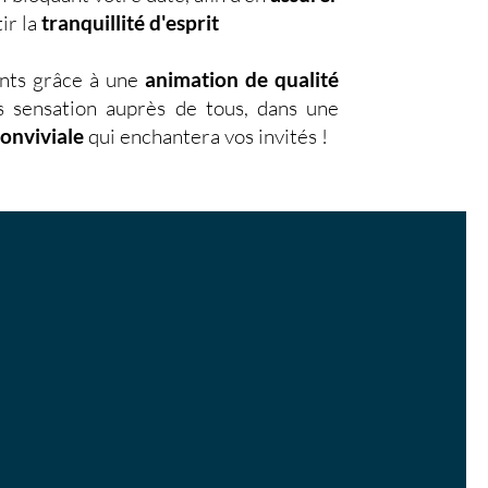
ir la
tranquillité d'esprit
nts grâce à une
animation de qualité
s sensation auprès de tous, dans une
conviviale
qui enchantera vos invités !