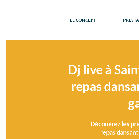
LE CONCEPT
PRESTA
Dj live à Sa
repas dansan
g
Découvrez les pre
repas dansant