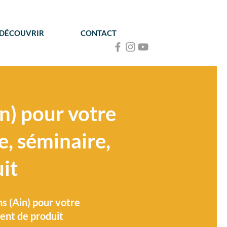
 DÉCOUVRIR
CONTACT
n) pour votre
e, séminaire,
it
s (Ain) pour votre
ent de produit