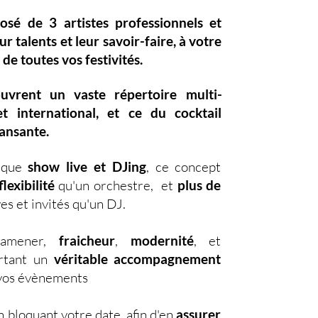
posé de
3 artistes professionnels
et
eur
talents
et leur
savoir-faire,
à votre
 de toutes vos festivités.
ouvrent un vaste
répertoire multi-
et international, et ce du
cocktail
dansante.
nique
show live et DJing
,
ce concept
lexibilité
qu'un orchestre, et
plus de
es et invités qu'un DJ.
d'amener,
fraicheur
,
modernité
, et
ortant un
véritable accompagnement
s vos évènements
 bloquant votre date, afin d'en
assurer