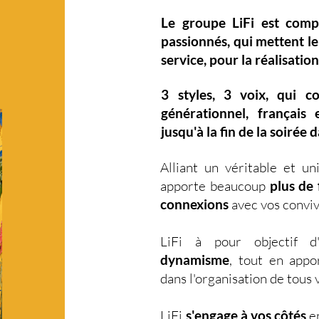
Le groupe LiFi est com
passionnés, qui mettent l
service, pour la réalisation
3 styles
,
3 voix
,
qui c
générationnel
,
français 
jusqu'à la fin de la soirée 
Alliant un véritable et u
apporte beaucoup
plus de f
connexions
avec vos conviv
LiFi à pour objectif 
dynamisme
, tout en app
dans l'organisation de tou
LiFi
s'engage à vos côtés
en