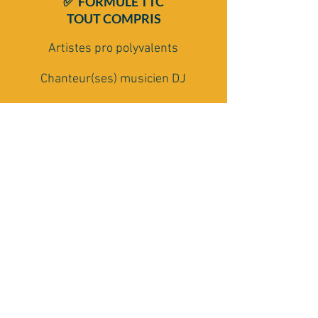
✅ FORMULE TTC
TOUT COMPRIS
Artistes pro polyvalents
Chanteur(ses) musicien DJ
Répertoire dansant
multi-générationnel
Matériel Son et Lumière
Conseils et accompagnement