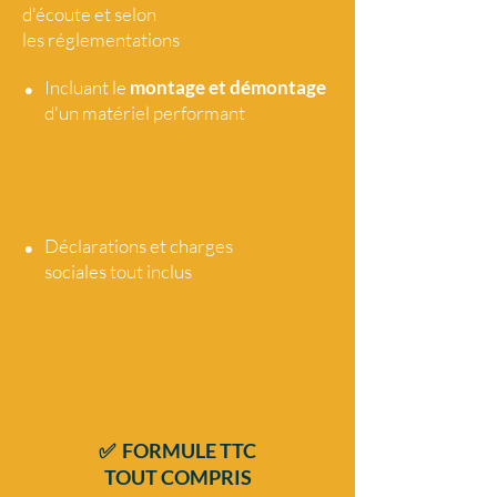
d'écoute et selon
les réglementations
•
Incluant le
montage et démontage
d'un matériel performant
•
Déclarations et charges
sociales tout
inclus
✅ FORMULE TTC
TOUT COMPRIS