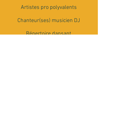
Artistes pro polyvalents
Chanteur(ses) musicien DJ
Répertoire dansant
multi-générationnel
Matériel Son et Lumière
Conseils et accompagnement
Rencontrons nous