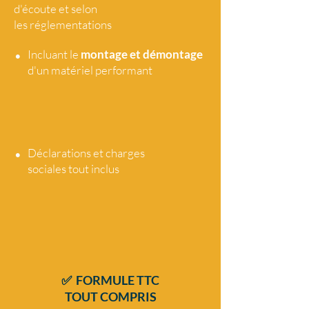
d'écoute et selon
les réglementations
•
Incluant le
montage et démontage
d'un matériel performant
•
Déclarations et charges
sociales tout
inclus
✅ FORMULE TTC
TOUT COMPRIS