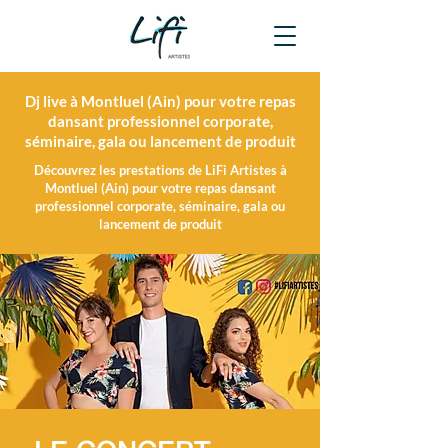
Dj live à Montluel (Ain) pour votre repas
dansant professionnel corporate,
séminaire, gala ou lancement de produit
Découvrez les prestations de LiFi Artistes à
Montluel (Ain) pour votre repas dansant
professionnel corporate, séminaire, gala ou
lancement de produit