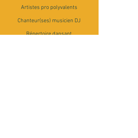
Artistes pro polyvalents
Chanteur(ses) musicien DJ
Répertoire dansant
multi-générationnel
Matériel Son et Lumière
Conseils et accompagnement
Rencontrons nous