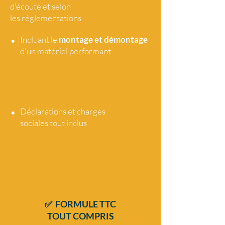
d'écoute et selon
les réglementations
•
Incluant le
montage et démontage
d'un matériel performant
•
Déclarations et charges
sociales tout
inclus
✅ FORMULE TTC
TOUT COMPRIS