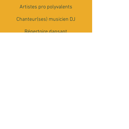
Artistes pro polyvalents
Chanteur(ses) musicien DJ
Répertoire dansant
multi-générationnel
Matériel Son et Lumière
Conseils et accompagnement
Rencontrons nous