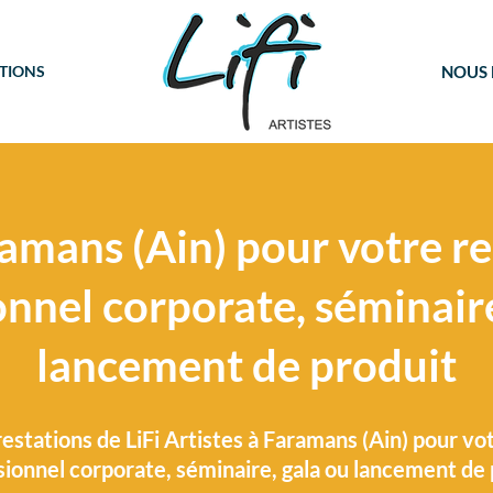
TIONS
NOUS
aramans (Ain) pour votre r
onnel corporate, séminaire
lancement de produit
estations de LiFi Artistes à Faramans (Ain) pour vo
sionnel corporate, séminaire, gala ou lancement de 