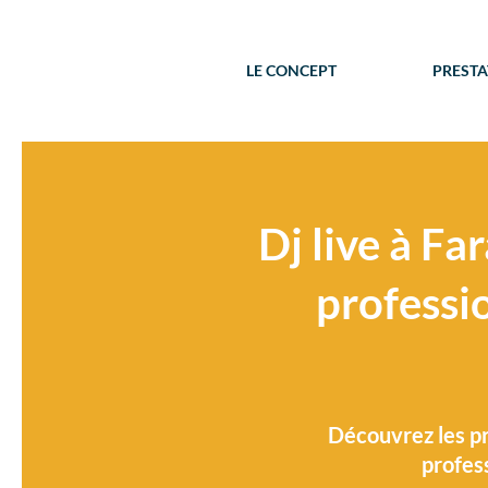
LE CONCEPT
PRESTA
Dj live à F
professi
Découvrez les pr
profes