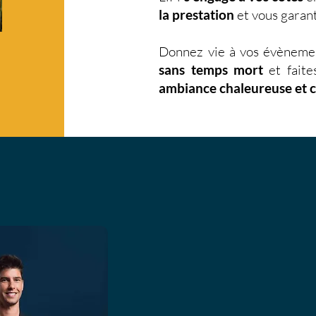
la prestation
et vous garant
Donnez vie à vos évèneme
sans temps mort
et faite
ambiance chaleureuse et 