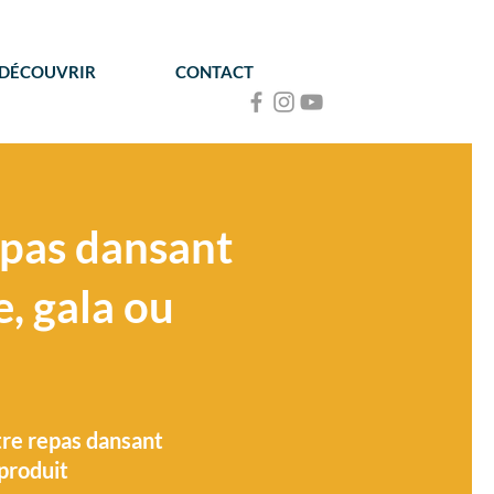
 DÉCOUVRIR
CONTACT
epas dansant
, gala ou
tre repas dansant
produit