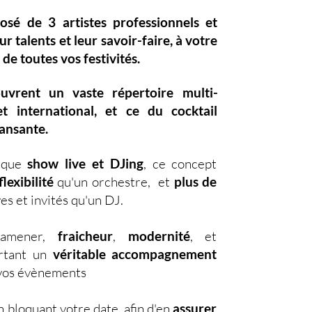
posé de
3 artistes professionnels
et
eur
talents
et leur
savoir-faire,
à votre
 de toutes vos festivités.
ouvrent un vaste
répertoire multi-
et international, et ce du
cocktail
dansante.
nique
show live et DJing
,
ce concept
lexibilité
qu'un orchestre, et
plus de
es et invités qu'un DJ.
d'amener,
fraicheur
,
modernité
, et
ortant un
véritable accompagnement
s vos évènements
 bloquant votre date, afin d'en
assurer