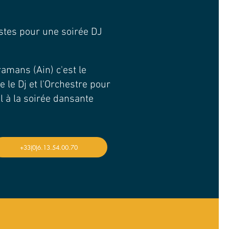
istes pour une soirée DJ
ramans (Ain) c'est le
 le Dj et l'Orchestre pour
l à la soirée dansante
+33(0)6.13.54.00.70