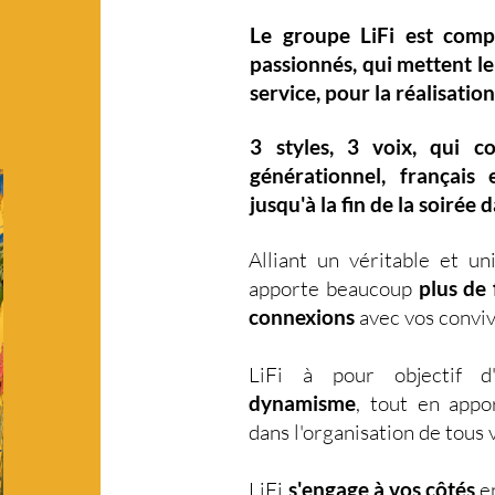
Le groupe LiFi est com
passionnés, qui mettent l
service, pour la réalisation
3 styles
,
3 voix
,
qui c
générationnel
,
français 
jusqu'à la fin de la soirée 
Alliant un véritable et u
apporte beaucoup
plus de f
connexions
avec vos conviv
LiFi à pour objectif 
dynamisme
, tout en app
dans l'organisation de tou
LiFi
s'engage à vos côtés
en