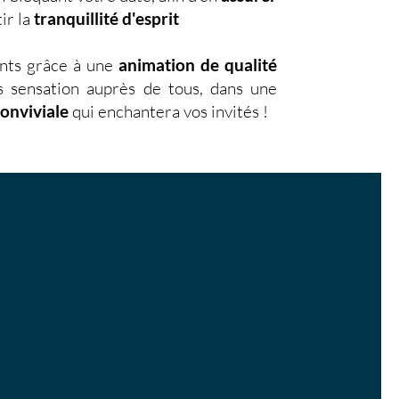
ir la
tranquillité d'esprit
nts grâce à une
animation de qualité
s sensation auprès de tous, dans une
conviviale
qui enchantera vos invités !