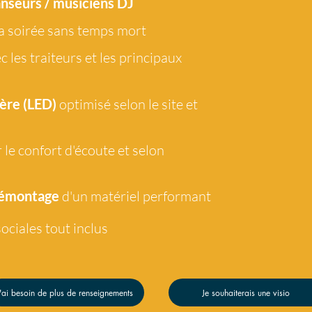
anseurs / musiciens DJ
a soirée sans temps mort
c les traiteurs et les principaux
ère (LED)
optimisé selon le site et
 le confort d'écoute et selon
démontage
d'un matériel performant
ociales tout
inclus
'ai besoin de plus de renseignements
Je souhaiterais une visio