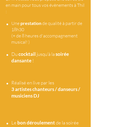
en main pour tous vos évènements à Thil
:
•
Une
prestation
de qualité à partir de
18h30
(+ de 8 heures d'accompagnement
musical! )
•
Du
cocktail
jusqu'à la
soirée
dansante
!
•
Réalisé en live par les
3 artistes
chanteurs / danseurs /
musiciens DJ
•
Le
bon déroulement
de la soirée