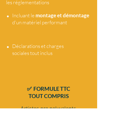
les réglementations
•
Incluant le
montage et démontage
d'un matériel performant
•
Déclarations et charges
sociales tout
inclus
✅ FORMULE TTC
TOUT COMPRIS
Artistes pro polyvalents
Chanteur(ses) musicien DJ
Répertoire dansant