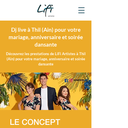
Dj live à Thil (Ain) pour votre
mariage, anniversaire et soirée
dansante
Découvrez les prestations de LiFi Artistes à Thil
(Ain) pour votre mariage, anniversaire et soirée
dansante
LE CONCEPT